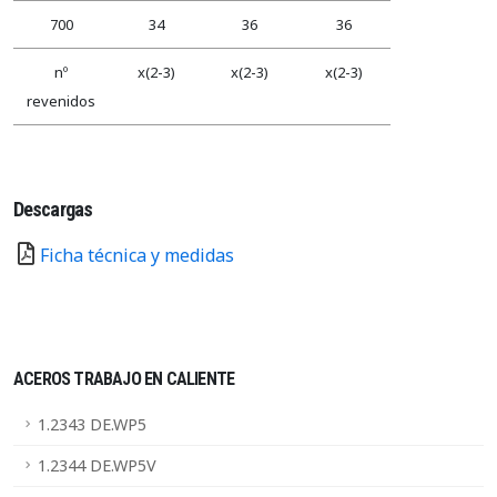
700
34
36
36
nº
x(2-3)
x(2-3)
x(2-3)
revenidos
Descargas
Ficha técnica y medidas
ACEROS TRABAJO EN CALIENTE
1.2343 DE.WP5
1.2344 DE.WP5V