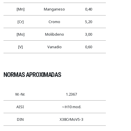
[Mn]
Manganeso
0,40
[Cr]
Cromo
5,20
[Mo]
Molibdeno
3,00
[V]
Vanadio
0,60
NORMAS APROXIMADAS
W.-Nr.
1.2367
AISI
∼H10 mod.
DIN
X38CrMoV5-3