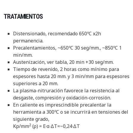
TRATAMIENTOS
Distensionado, recomendado 650ºC x2h
permanencia.
Precalentamientos, ~650ºC 30 seg/mm., ~850ºC 1
min/mm.
Austenización, ver tabla, 20 min +30 seg/mm.
Tiempo de revenido, 2 horas como mínimo para
espesores hasta 20 mm. y 3 min/mm para espesores
superiores a 20 mm.
La plasma-nitruración favorece la resistencia al
desgaste, compresión y oxidación-corrosión.
En caliente es imprescindible precalentar la
herramienta a 300ºC o se incurrirá en tensiones del
siguiente grado,
2
Kp/mm
(ρ) = E·α·ΔT=~0,24·ΔT