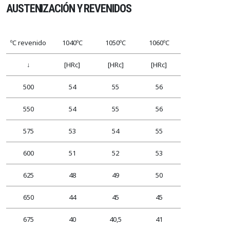
AUSTENIZACIÓN Y REVENIDOS
ºC revenido
1040ºC
1050ºC
1060ºC
↓
[HRc]
[HRc]
[HRc]
500
54
55
56
550
54
55
56
575
53
54
55
600
51
52
53
625
48
49
50
650
44
45
45
675
40
40,5
41