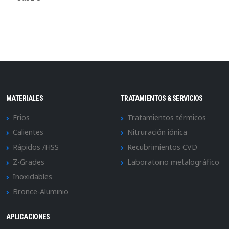
MATERIALES
TRATAMIENTOS & SERVICIOS
Frios
Tratamientos térmicos
Calientes
Nitruración iónica
Rápidos /HSS
Recubrimientos CVD
Z-Grades
Laboratorio metalográfico
Inoxidables
Bronce-Aluminio
APLICACIONES