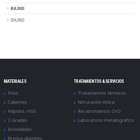
BA300
BA380
MATERIALES
TRATAMIENTOS & SERVICIOS
Frios
Tratamientos térmicos
Calientes
Nitruración iónica
Rápidos /HSS
Recubrimientos CVD
Z-Grades
Laboratorio metalográfico
Inoxidables
Bronce-Aluminio