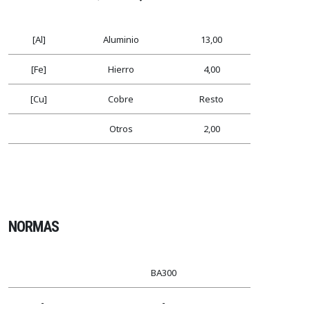
[Al]
Aluminio
13,00
[Fe]
Hierro
4,00
[Cu]
Cobre
Resto
Otros
2,00
NORMAS
BA300
-
-