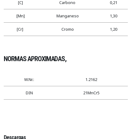
[C]
Carbono
0,21
[Mn]
Manganeso
1,30
[Cr]
Cromo
1,20
NORMAS APROXIMADAS,
W.Nr.:
1.2162
DIN
21MnCr5
Descargas