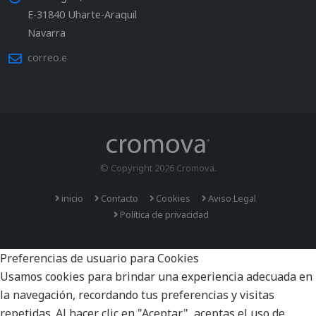
E-31840 Uharte-Araquil
Navarra
correo.e
© Copyright 2026 Cromova.
inicio
Contacto
Cookies
Aviso Legal
Política de privacidad
Preferencias de usuario para Cookies
Usamos cookies para brindar una experiencia adecuada en
la navegación, recordando tus preferencias y visitas
repetidas. Al hacer clic en "Aceptar", aceptas el uso de