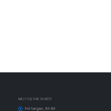
tel
(+34) 948 564855
Pol Sargaiz, B3-B9