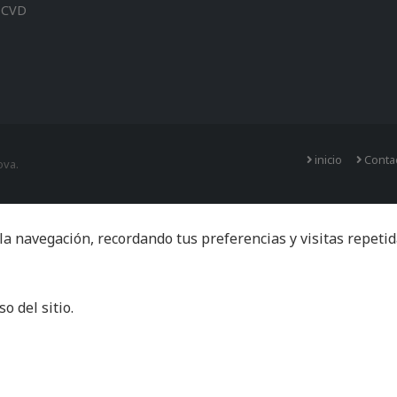
 CVD
inicio
Conta
ova.
navegación, recordando tus preferencias y visitas repetidas
o del sitio.