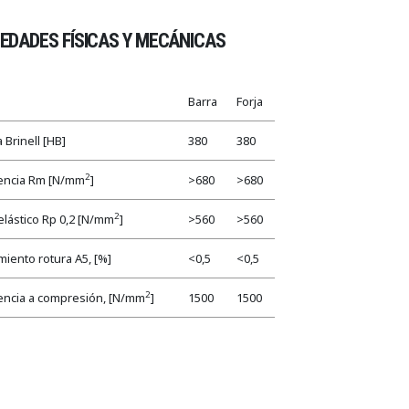
EDADES FÍSICAS Y MECÁNICAS
Barra
Forja
 Brinell [HB]
380
380
2
encia Rm [N/mm
]
>680
>680
2
 elástico Rp 0,2 [N/mm
]
>560
>560
miento rotura A5, [%]
<0,5
<0,5
2
encia a compresión, [N/mm
]
1500
1500