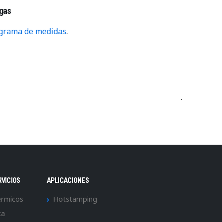
gas
grama de medidas
.
·
RVICIOS
APLICACIONES
érmicos
Hotstamping
ca