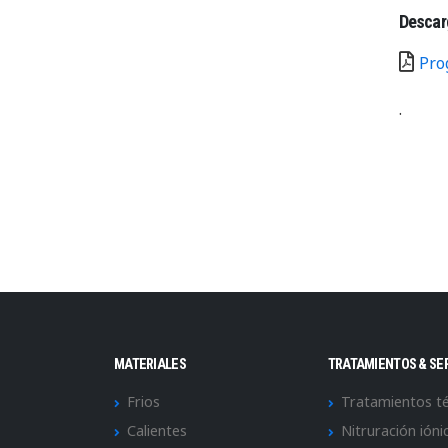
Descar
Pro
.
MATERIALES
TRATAMIENTOS & SE
Frios
Tratamientos t
Calientes
Nitruración ióni