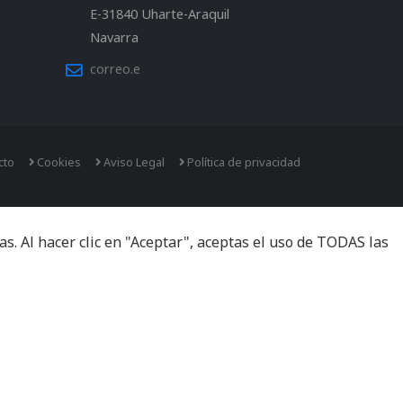
E-31840 Uharte-Araquil
Navarra
correo.e
cto
Cookies
Aviso Legal
Política de privacidad
. Al hacer clic en "Aceptar", aceptas el uso de TODAS las