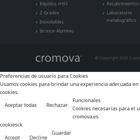
Rápidos /HSS
Recubrimientos
Z-Grades
Laboratorio
metalográfico
Inoxidables
Bronce-Aluminio
© Copyright 2026 Crom
Preferencias de usuario para Cookies
Usamos cookies para brindar una experiencia adecuada en la 
cookies.
Funcionales
Aceptar todas
Rechazar
Cookies necesarias para el us
cromova.es
cookiesck
Guardar
Accept
Decline