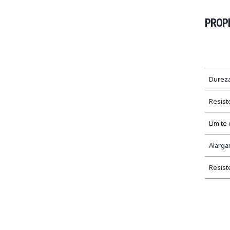
PROPI
Dureza
Resist
Límite
Alarga
Resist