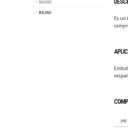
DESCR
BA300
BA380
Es un 
compre
APLI
Embuti
respal
COMPO
[Al]