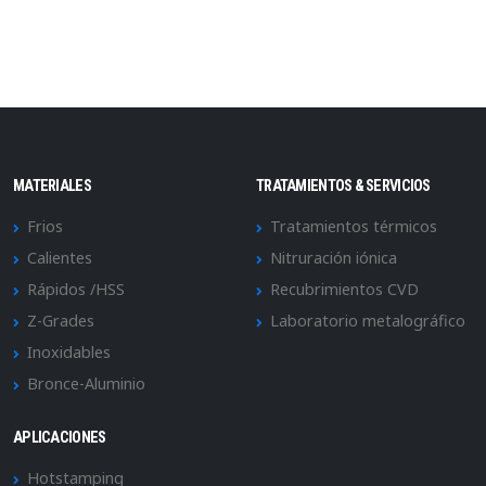
MATERIALES
TRATAMIENTOS & SERVICIOS
Frios
Tratamientos térmicos
Calientes
Nitruración iónica
Rápidos /HSS
Recubrimientos CVD
Z-Grades
Laboratorio metalográfico
Inoxidables
Bronce-Aluminio
APLICACIONES
Hotstamping