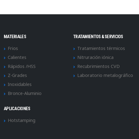
MATERIALES
TRATAMIENTOS & SERVICIOS
Frios
Tratamientos térmicos
Calientes
Nitruración iónica
Rápidos /HSS
Recubrimientos CVD
Z-Grades
Laboratorio metalográfico
Inoxidables
Bronce-Aluminio
APLICACIONES
Hotstamping