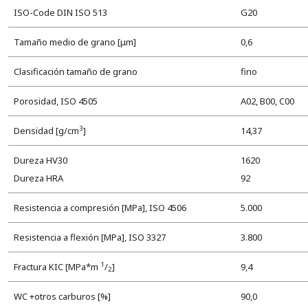
ISO-Code DIN ISO 513
G20
Tamaño medio de grano [μm]
0,6
Clasificación tamaño de grano
fino
Porosidad, ISO 4505
A02, B00, C00
3
Densidad [g/cm
]
14,37
Dureza HV30
1620
Dureza HRA
92
Resistencia a compresión [MPa], ISO 4506
5.000
Resistencia a flexión [MPa], ISO 3327
3.800
1
Fractura KIC [MPa*m
/
]
9,4
2
WC +otros carburos [%]
90,0