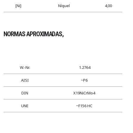
[Ni]
Níquel
4,00
NORMAS APROXIMADAS,
W.-Nr.
1.2764
AISI
~P6
DIN
X19NiCrMo4
UNE
~F156 HC