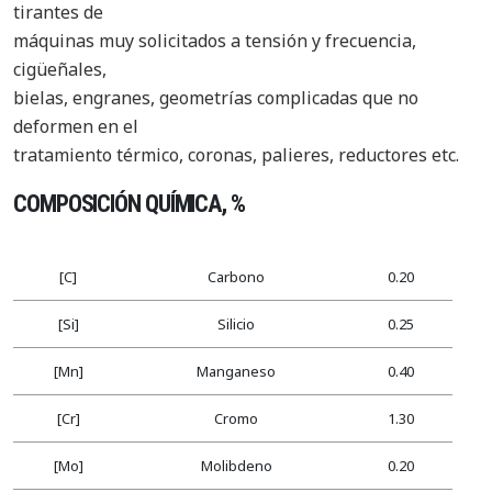
tirantes de
máquinas muy solicitados a tensión y frecuencia,
cigüeñales,
bielas, engranes, geometrías complicadas que no
deformen en el
tratamiento térmico, coronas, palieres, reductores etc.
COMPOSICIÓN QUÍMICA, %
[C]
Carbono
0.20
[Si]
Silicio
0.25
[Mn]
Manganeso
0.40
[Cr]
Cromo
1.30
[Mo]
Molibdeno
0.20