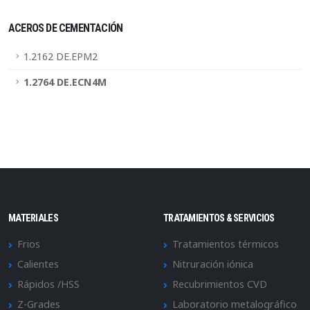
ACEROS DE CEMENTACIÓN
1.2162 DE.EPM2
1.2764 DE.ECN4M
MATERIALES
TRATAMIENTOS & SERVICIOS
Frios
Tratamientos térmicos
Calientes
Nitruración iónica
Rápidos /HSS
Recubrimientos CVD
Z-Grades
Laboratorio metalográfico