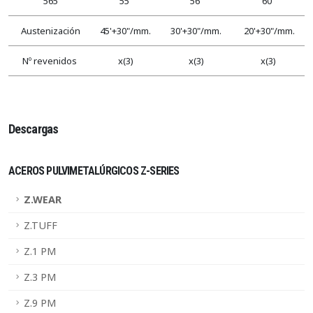
565
55
56
60
Austenización
45'+30"/mm.
30'+30"/mm.
20'+30"/mm.
Nº revenidos
x(3)
x(3)
x(3)
Descargas
ACEROS PULVIMETALÚRGICOS Z-SERIES
Z.WEAR
Z.TUFF
Z.1 PM
Z.3 PM
Z.9 PM