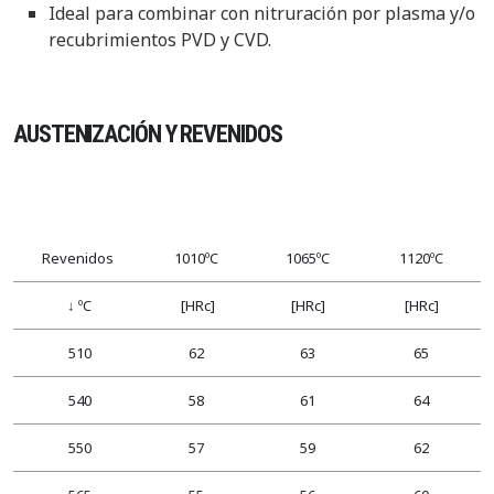
Ideal para combinar con nitruración por plasma y/o
recubrimientos PVD y CVD.
AUSTENIZACIÓN Y REVENIDOS
Revenidos
1010ºC
1065ºC
1120ºC
↓ ºC
[HRc]
[HRc]
[HRc]
510
62
63
65
540
58
61
64
550
57
59
62