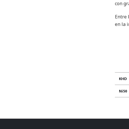
con gr
Entre 
en la 
KHD
Ni50