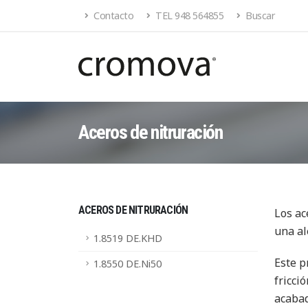
Contacto
TEL 948 564855
Buscar
Aceros de nitruración
ACEROS DE NITRURACIÓN
Los ac
una al
1.8519 DE.KHD
Este p
1.8550 DE.Ni50
fricci
acabad