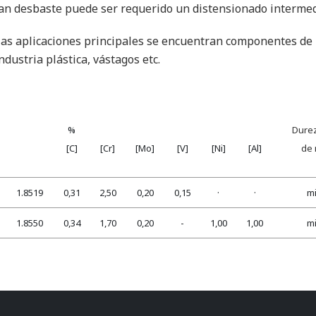
an desbaste puede ser requerido un distensionado intermedio
las aplicaciones principales se encuentran componentes de 
industria plástica, vástagos etc.
%
Durez
[C]
[Cr]
[Mo]
[V]
[Ni]
[Al]
de 
1.8519
0,31
2,50
0,20
0,15
·
·
mi
1.8550
0,34
1,70
0,20
-
1,00
1,00
mi