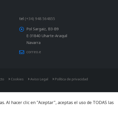
tel
(+34) 948 564855
Pol Sargaiz, B3-B9
E-31840 Uharte-Araquil
Navarra
correo.e
cto
Cookies
Aviso Legal
Política de privacidad
. Al hacer clic en "Aceptar", aceptas el uso de TODAS las