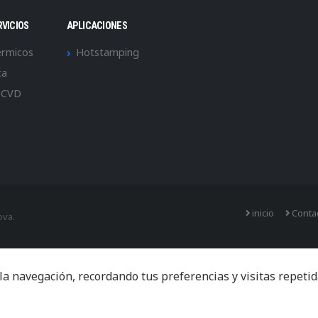
RVICIOS
APLICACIONES
érmicos
Hotstamping
ca
 CVD
inicio
Conta
ova.
navegación, recordando tus preferencias y visitas repetidas