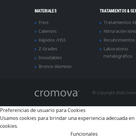
MATERIALES
TRATAMIENTOS & SE
Frios
Tratamientos t
Calientes
Nitruración ióni
Rápidos /HSS
Recubrimientos
Z-Grades
Laboratorio
metalográfico
Inoxidables
Bronce-Aluminio
© Copyright 2026 Crom
Preferencias de usuario para Cookies
Usamos cookies para brindar una experiencia adecuada en la 
cookies.
Funcionales