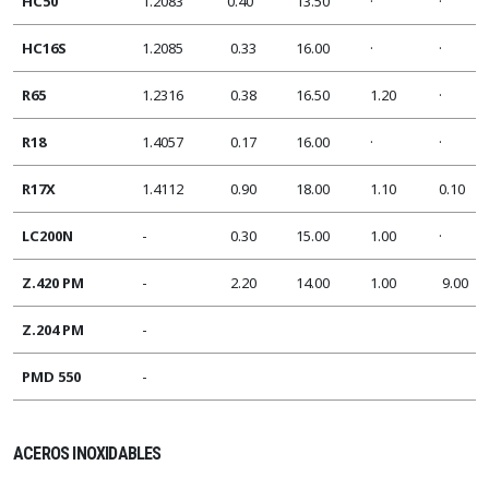
HC50
1.2083
0.40
13.50
·
·
HC16S
1.2085
0.33
16.00
·
·
R65
1.2316
0.38
16.50
1.20
·
R18
1.4057
0.17
16.00
·
·
R17X
1.4112
0.90
18.00
1.10
0.10
LC200N
-
0.30
15.00
1.00
·
Z.420 PM
-
2.20
14.00
1.00
9.00
Z.204 PM
-
PMD 550
-
ACEROS INOXIDABLES