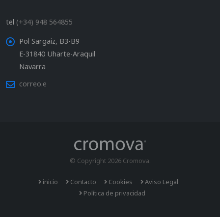
tel
(+34) 948 564855
Pol Sargaiz, B3-B9
E-31840 Uharte-Araquil
Navarra
correo.e
© Copyright 2026 Cromova.
inicio
Contacto
Cookies
Aviso Legal
Política de privacidad