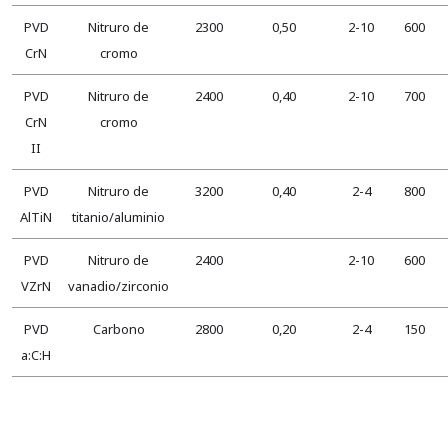
PVD
Nitruro de
2300
0,50
2-10
600
CrN
cromo
PVD
Nitruro de
2400
0,40
2-10
700
CrN
cromo
II
PVD
Nitruro de
3200
0,40
2-4
800
AlTiN
titanio/aluminio
PVD
Nitruro de
2400
2-10
600
VZrN
vanadio/zirconio
PVD
Carbono
2800
0,20
2-4
150
a:C:H