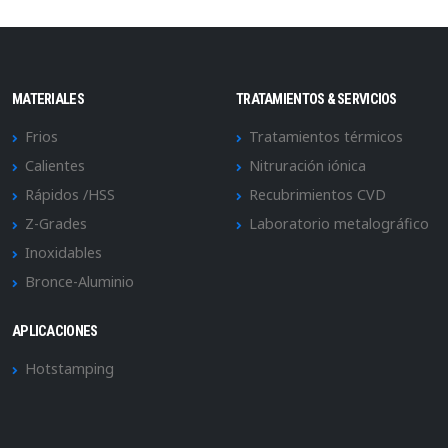
MATERIALES
TRATAMIENTOS & SERVICIOS
Frios
Tratamientos térmicos
Calientes
Nitruración iónica
Rápidos /HSS
Recubrimientos CVD
Z-Grades
Laboratorio metalográfico
Inoxidables
Bronce-Aluminio
APLICACIONES
Hotstamping