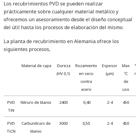
Los recubrimientos PVD se pueden realizar
prácticamente sobre cualquier material metálico y
ofrecemos un asesoramiento desde el diseño conceptual
del útil hasta los procesos de elaboración del mismo.
La planta de recubrimiento en Alemania ofrece los
siguientes procesos,
Material de capa
Dureza
Rozamiento
Espesor
Max
(HV 0,1)
en seco
(μm)
ºC
contra
de
acero
uso
PVD
Nitruro de titanio
2400
0,40
2-4
450
TiN
PVD
Carbunitruro de
3000
0,50
2-4
450
TiCN
titanio