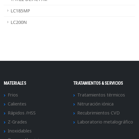
LC185MP
LC200N
MATERIALES
TRATAMIENTOS & SERVICIOS
Frios
Tratamientos térmicos
Calientes
Nitruración iónica
Rápidos /HSS
Recubrimientos CVD
Z-Grades
Laboratorio metalográfico
Inoxidables