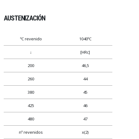
AUSTENIZACIÓN
ºC revenido
1040ºC
↓
[HRc]
200
46,5
260
44
380
45
425
46
480
47
nº revenidos
x(2)