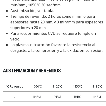
min/mm., 1050ºC 30 seg/mm.
Austenización, ver tabla.
Tiempo de revenido, 2 horas como mínimo para
espesores hasta 20 mm. y 3 min/mm para espesores
superiores a 20 mm.
Para recubrimientos CVD se requiere temple en
vacío.
La plasma-nitruración favorece la resistencia al
desgaste, a la compresión y a la oxidación-corrosión.
AUSTENIZACIÓN Y REVENIDOS
ºC Revenido
1090ºC
1120ºC
1150ºC
1180ºC
↓
[HRc]
[HRc]
[HRc]
[HRc]