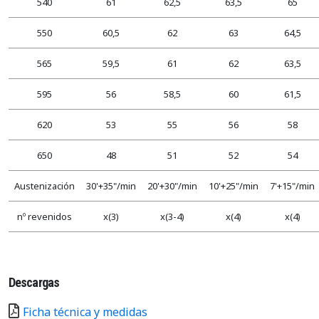
540
61
62,5
63,5
65
550
60,5
62
63
64,5
565
59,5
61
62
63,5
595
56
58,5
60
61,5
620
53
55
56
58
650
48
51
52
54
Austenización
30'+35"/min
20'+30"/min
10'+25"/min
7'+15"/min
nº revenidos
x(3)
x(3-4)
x(4)
x(4)
Descargas
Ficha técnica y medidas