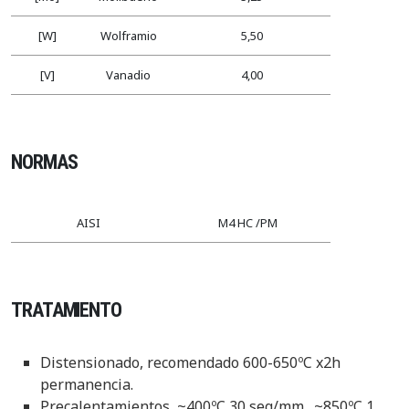
[W]
Wolframio
5,50
[V]
Vanadio
4,00
NORMAS
AISI
M4 HC /PM
TRATAMIENTO
Distensionado, recomendado 600-650ºC x2h
permanencia.
Precalentamientos, ~400ºC 30 seg/mm., ~850ºC 1