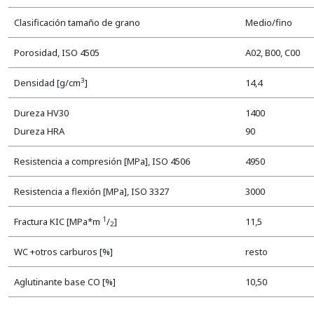
Clasificación tamaño de grano
Medio/fino
Porosidad, ISO 4505
A02, B00, C00
3
Densidad [g/cm
]
14,4
Dureza HV30
1400
Dureza HRA
90
Resistencia a compresión [MPa], ISO 4506
4950
Resistencia a flexión [MPa], ISO 3327
3000
1
Fractura KIC [MPa*m
/
]
11,5
2
WC +otros carburos [%]
resto
Aglutinante base CO [%]
10,50