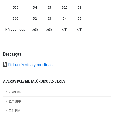
550
54
55
56,5
58
560
52
53
54
55
Nº revenidos
x(3)
x(3)
x(3)
x(3)
Descargas
Ficha técnica y medidas
ACEROS PULVIMETALÚRGICOS Z-SERIES
Z.WEAR
Z.TUFF
Z.1 PM