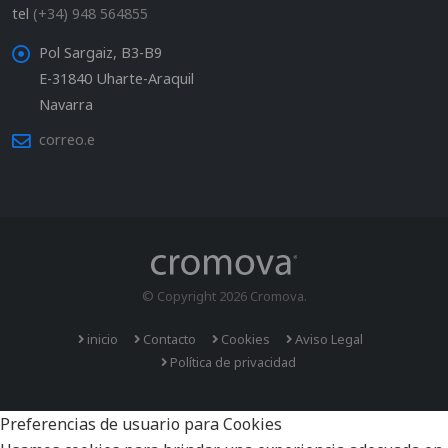
tel
(+34) 948 564855
Pol Sargaiz, B3-B9
E-31840 Uharte-Araquil
Navarra
correo.e
© Copyright 2026 Cromova.
inicio
Contacto
Cookies
Aviso Legal
Política de privacidad
Preferencias de usuario para Cookies