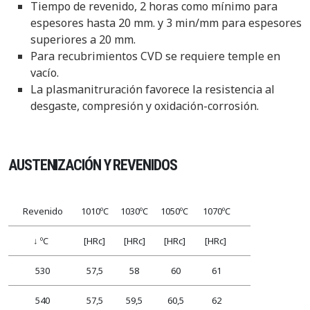
Tiempo de revenido, 2 horas como mínimo para
espesores hasta 20 mm. y 3 min/mm para espesores
superiores a 20 mm.
Para recubrimientos CVD se requiere temple en
vacío.
La plasmanitruración favorece la resistencia al
desgaste, compresión y oxidación-corrosión.
AUSTENIZACIÓN Y REVENIDOS
Revenido
1010ºC
1030ºC
1050ºC
1070ºC
↓ ºC
[HRc]
[HRc]
[HRc]
[HRc]
530
57,5
58
60
61
540
57,5
59,5
60,5
62