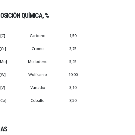
SICIÓN QUÍMICA, %
[C]
Carbono
1,50
[Cr]
Cromo
3,75
[Mo]
Molibdeno
5,25
[W]
Wolframio
10,00
[V]
Vanadio
3,10
[Co]
Cobalto
8,50
AS