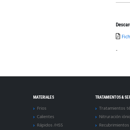
Descar
Fic
-
MATERIALES
TRATAMIENTOS & SE
Frios
Tratamientos t
Calientes
Nitruración ióni
Rápidos /HSS
Recubrimientos