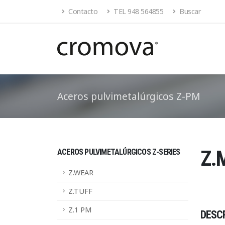
Contacto
TEL 948 564855
Buscar
Aceros pulvimetalúrgicos Z-PM
Z.
ACEROS PULVIMETALÚRGICOS Z-SERIES
Z.WEAR
Z.TUFF
Z.1 PM
DESCR