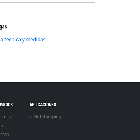
gas
ha técnica y medidas
RVICIOS
APLICACIONES
érmicos
Hotstamping
ca
 CVD