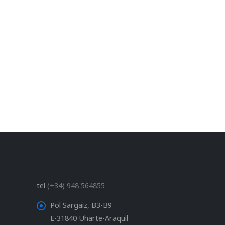
tel
(+34) 948 564855
Pol Sargaiz, B3-B9
E-31840 Uharte-Araquil