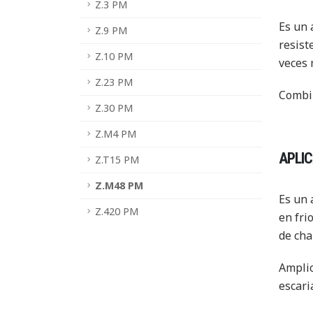
Z.3 PM
Es un 
Z.9 PM
resist
Z.10 PM
veces 
Z.23 PM
Combin
Z.30 PM
Z.M4 PM
APLI
Z.T15 PM
Z.M48 PM
Es un 
Z.420 PM
en fri
de cha
Amplio
escari