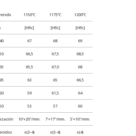
venido
1150ºC
1175ºC
1200ºC
↓
[HRc]
[HRc]
[HRc]
40
67
68
69
50
66,5
67,5
68,5
65
65,5
67,0
68
95
63
65
66,5
20
59
61,5
64
50
53
57
60
ización
10'+20"/mm.
7'+17"/mm.
5'+10"/mm.
venidos
x(3-4)
x(3-4)
x(4)