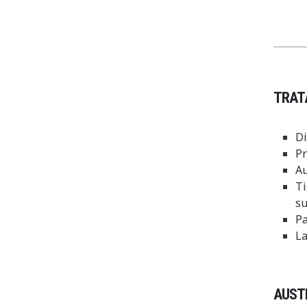
TRAT
Di
Pr
Au
Ti
su
Pa
La
AUSTE